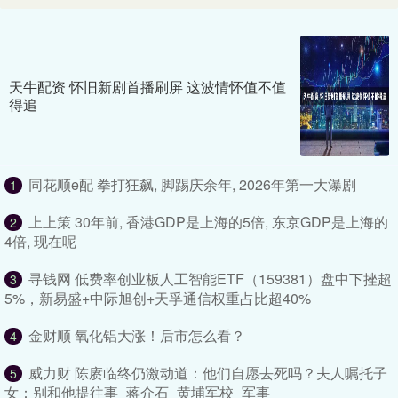
天牛配资 怀旧新剧首播刷屏 这波情怀值不值
得追
同花顺e配 拳打狂飙, 脚踢庆余年, 2026年第一大瀑剧
1
上上策 30年前, 香港GDP是上海的5倍, 东京GDP是上海的
2
4倍, 现在呢
寻钱网 低费率创业板人工智能ETF（159381）盘中下挫超
3
5%，新易盛+中际旭创+天孚通信权重占比超40%
金财顺 氧化铝大涨！后市怎么看？
4
威力财 陈赓临终仍激动道：他们自愿去死吗？夫人嘱托子
5
女：别和他提往事_蒋介石_黄埔军校_军事