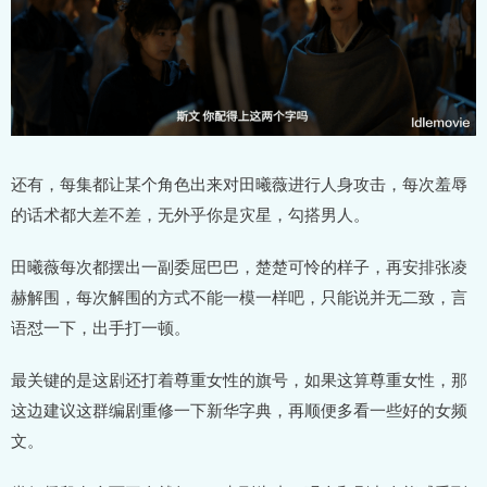
还有，每集都让某个角色出来对田曦薇进行人身攻击，每次羞辱
的话术都大差不差，无外乎你是灾星，勾搭男人。
田曦薇每次都摆出一副委屈巴巴，楚楚可怜的样子，再安排张凌
赫解围，每次解围的方式不能一模一样吧，只能说并无二致，言
语怼一下，出手打一顿。
最关键的是这剧还打着尊重女性的旗号，如果这算尊重女性，那
这边建议这群编剧重修一下新华字典，再顺便多看一些好的女频
文。