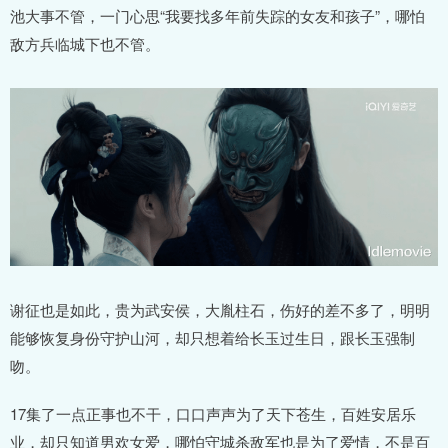
池大事不管，一门心思“我要找多年前失踪的女友和孩子”，哪怕
敌方兵临城下也不管。
谢征也是如此，贵为武安侯，大胤柱石，伤好的差不多了，明明
能够恢复身份守护山河，却只想着给长玉过生日，跟长玉强制
吻。
17集了一点正事也不干，口口声声为了天下苍生，百姓安居乐
业，却只知道男欢女爱，哪怕守城杀敌军也是为了爱情，不是百