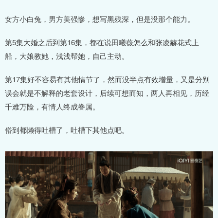
女方小白兔，男方美强惨，想写黑残深，但是没那个能力。
第5集大婚之后到第16集，都在说田曦薇怎么和张凌赫花式上
船，大娘教她，浅浅帮她，自己主动。
第17集好不容易有其他情节了，然而没半点有效增量，又是分别
误会就是不解释的老套设计，后续可想而知，两人再相见，历经
千难万险，有情人终成眷属。
俗到都懒得吐槽了，吐槽下其他点吧。