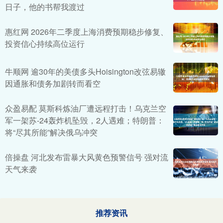
日子，他的书帮我渡过
惠红网 2026年二季度上海消费预期稳步修复、
投资信心持续高位运行
牛顺网 逾30年的美债多头Hoisington改弦易辙‌
因通胀和债务加剧转而看空
众盈易配 莫斯科炼油厂遭远程打击！乌克兰空
军一架苏-24轰炸机坠毁，2人遇难；特朗普：
将“尽其所能”解决俄乌冲突
倍操盘 河北发布雷暴大风黄色预警信号 强对流
天气来袭
推荐资讯