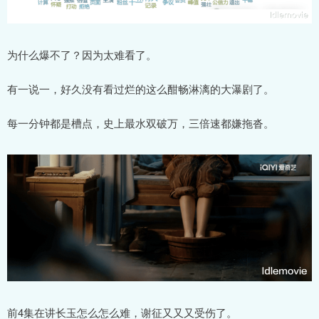
为什么爆不了？因为太难看了。
有一说一，好久没有看过烂的这么酣畅淋漓的大瀑剧了。
每一分钟都是槽点，史上最水双破万，三倍速都嫌拖沓。
前4集在讲长玉怎么怎么难，谢征又又又受伤了。