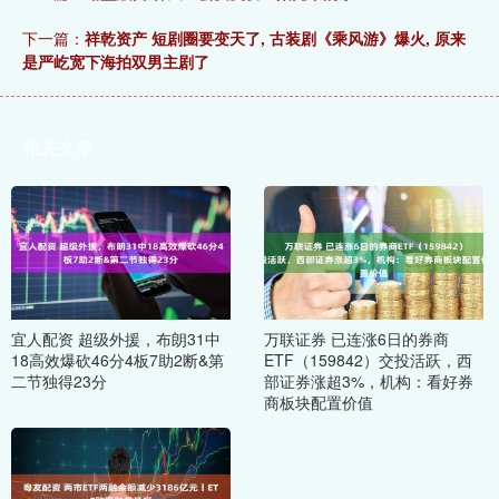
下一篇：
祥乾资产 短剧圈要变天了, 古装剧《乘风游》爆火, 原来
是严屹宽下海拍双男主剧了
相关文章
宜人配资 超级外援，布朗31中
万联证券 已连涨6日的券商
18高效爆砍46分4板7助2断&第
ETF（159842）交投活跃，西
二节独得23分
部证券涨超3%，机构：看好券
商板块配置价值