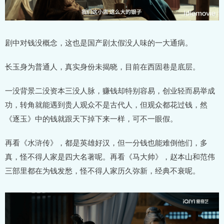
剧中对钱没概念，这也是国产剧太假没人味的一大通病。
长玉身为普通人，真实身份未揭晓，目前在西固巷是底层。
一没背景二没资本三没人脉，赚钱却特别容易，创业轻而易举成
功，转角就能遇到贵人观众不是古代人，但观众都花过钱，然
《逐玉》中的钱就跟天下掉下来一样，可不一眼假。
再看《水浒传》，都是英雄好汉，但一分钱也能难倒他们，多
真，怪不得人家是四大名著呢。再看《马大帅》，赵本山和范伟
三部里都在为钱发愁，怪不得人家历久弥新，经典不衰呢。