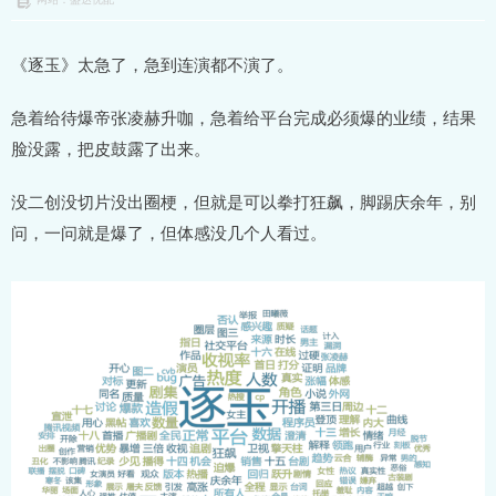
《逐玉》太急了，急到连演都不演了。
急着给待爆帝张凌赫升咖，急着给平台完成必须爆的业绩，结果
脸没露，把皮鼓露了出来。
没二创没切片没出圈梗，但就是可以拳打狂飙，脚踢庆余年，别
问，一问就是爆了，但体感没几个人看过。