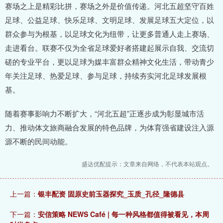
赛场之上是精彩比拼，赛场之外是价值传递。河北五超坚守百姓
足球、公益足球、快乐足球、文明足球、发展足球五大定位，以
群众参与为根基，以足球文化为纽带，让更多普通人走上赛场、
走进看台。联赛不仅为全省足球爱好者搭建起展示自我、交流切
磋的专业平台，更以足球为媒丰富群众精神文化生活，带动青少
年关注足球、热爱足球、参与足球，持续夯实河北足球发展根
基。
随着赛事影响力不断扩大，“河北五超”正逐步成为彰显城市活
力、推动体文旅商融合发展的特色品牌，为体育强省建设注入源
源不断的民间动能。
盛达优配提示：文章来自网络，不代表本站观点。
上一篇：
银丰配资 固原史前玉器探究_玉质_孔径_隆德县
下一篇：
安信策略 NEWS Café | 每一种风格都值得被看见，本周