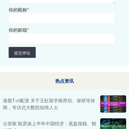
你的昵称
*
你的邮箱
*
提交评论
热点资讯
港股T+0配资 关于王虹留学推荐信、保研等传
闻，专访北大数院知情人士
云管家 陈雳谈上半年中国经济：底盘很稳、韧