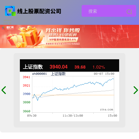
上证指数
3940.04
39.68
1.02%