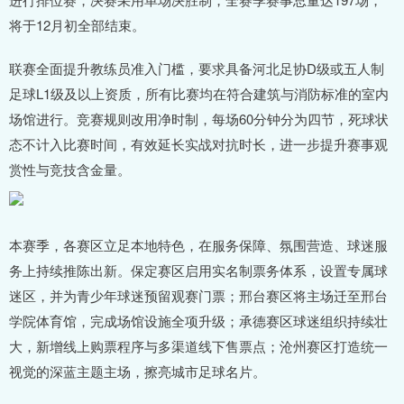
将于12月初全部结束。
联赛全面提升教练员准入门槛，要求具备河北足协D级或五人制
足球L1级及以上资质，所有比赛均在符合建筑与消防标准的室内
场馆进行。竞赛规则改用净时制，每场60分钟分为四节，死球状
态不计入比赛时间，有效延长实战对抗时长，进一步提升赛事观
赏性与竞技含金量。
本赛季，各赛区立足本地特色，在服务保障、氛围营造、球迷服
务上持续推陈出新。保定赛区启用实名制票务体系，设置专属球
迷区，并为青少年球迷预留观赛门票；邢台赛区将主场迁至邢台
学院体育馆，完成场馆设施全项升级；承德赛区球迷组织持续壮
大，新增线上购票程序与多渠道线下售票点；沧州赛区打造统一
视觉的深蓝主题主场，擦亮城市足球名片。