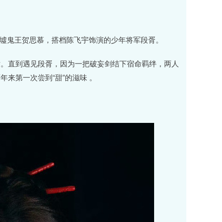
归墟鬼王贺思慕，搭档陈飞宇饰演的少年将军段胥。
片。直到遇见段胥，因为一把破妄剑结下宿命羁绊，两人
来第一次尝到“甜”的滋味 。