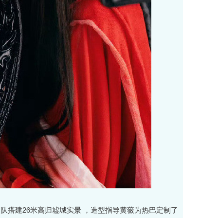
队搭建26米高归墟城实景 ，造型指导黄薇为热巴定制了