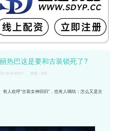
—迪丽热巴这是要和古装锁死了?
-14 04:43:47
查看：225
。有人欢呼“古装女神回归”，也有人嘀咕：怎么又是古