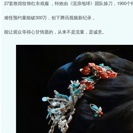
27套敦煌纹饰红衣戏服 ，特效由《流浪地球》团队操刀，1900个
难怪预约量能破300万，创下腾讯视频新纪录 。
能让观众等得心甘情愿的，从来不是流量，是诚意。