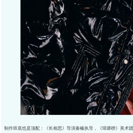
制作班底也是顶配：《长相思》导演秦榛执导，《琅琊榜》美术团