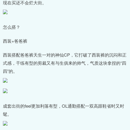
现在买还不会烂大街。
怎么搭？
西装+爸爸裤
西装搭配爸爸裤天生一对的神仙CP，它打破了西装裤的沉闷和正
式感，干练有型的剪裁又有与生俱来的帅气，气质这块拿捏的“四
四”的。
成套出街的feel更加利落有型，OL通勤搭配一双高跟鞋省时又时
髦。