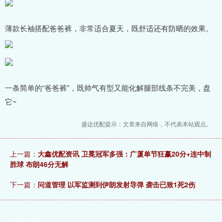
薄款长袖搭配爸爸裤，非常适合夏天，既舒适还有防晒的效果。
一条简单的“爸爸裤”，既帅气有型又能化解腿部线条不完美，盘
它~
盛达优配提示：文章来自网络，不代表本站观点。
上一篇：
大鑫优配资讯 卫冕冠军多强：广厦单节狂赢20分+连中制
胜球 布朗46分无解
下一篇：
问道管理 以军监测到伊朗发射导弹 袭击已致1死2伤