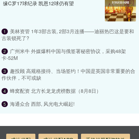
缘C罗17球纪录 凯恩12球仍有望
美林资管 1年3部古装, 2部3月连播——迪丽热巴这是要和
1
古装锁死了?
广州米牛 外媒爆料中国与俄签署秘密协议，采购48架
2
卡-52M
趣投顾 高规格接待、当场签约！中国是英国非常重要的合
3
作伙伴，不可或缺
蜂窝配资 北方长龙龙虎榜数据（8月8日）
4
海通众合 西部, 风光电大崛起!
5