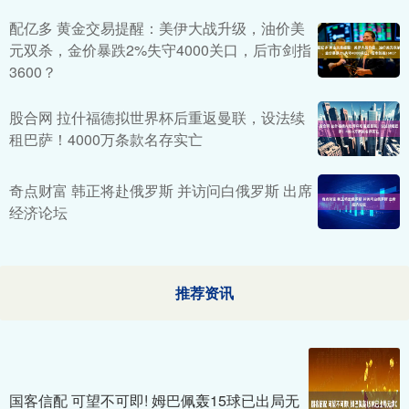
配亿多 黄金交易提醒：美伊大战升级，油价美
元双杀，金价暴跌2%失守4000关口，后市剑指
3600？
股合网 拉什福德拟世界杯后重返曼联，设法续
租巴萨！4000万条款名存实亡
奇点财富 韩正将赴俄罗斯 并访问白俄罗斯 出席
经济论坛
推荐资讯
国客信配 可望不可即! 姆巴佩轰15球已出局无