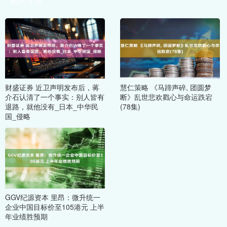
相关文章
财盛证券 近卫声明发布后，蒋
慧仁策略 《马蹄声碎, 团圆梦
介石认清了一个事实：别人皆有
断》乱世悲欢戳心与命运跌宕
退路，就他没有_日本_中华民
(78集)
国_侵略
GGV纪源资本 里昂：微升统一
企业中国目标价至105港元 上半
年业绩胜预期