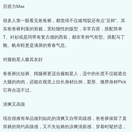
百搭力Max
很多人第一眼看见爸爸裤，都觉得不仅难驾驭还有点“丑帅”。其
实爸爸裤利落的剪裁，宽松随性的版型，非常百搭，搭配简单
T、衬衫或是同带有复古感的西装，都非常帅气有型。搭配马丁
靴、帆布鞋更是满屏的青春气息。
对腿粗星人极其友好
爸爸裤比短裤、阔腿裤更适合腿粗星人，适中的长度不仅能遮住
大腿的肉肉，还能在视觉上拉长身材比例，梨形、微胖身材Pick
它再合适不过。
清爽又高级
现在很难有单品做到如此的清爽又自带高级感，爸爸裤保留了直
筒裤的简约高级感，又不失短裤的凉爽清新感，穿着时髦舒适，