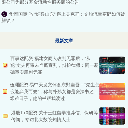
限公司为部分基金流动性服务商的公告
华泰国际 当 “好客山东” 遇上吴克群：文旅流量密码如何被
5
解锁？
最新文章
百事达配资 福建女商人改判无罪后，“从
犯”丈夫再审未当庭宣判，辩护律师：同一基
础事实应判无罪
伍洲配资 易中天发文悼念东野圭吾：“先生怎
么能弃我而去”，称与外孙女都是资深书迷，
艰难日子，他的书帮我渡过
港股T+0配资 关于王虹留学推荐信、保研等
传闻，专访北大数院知情人士