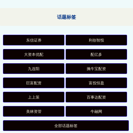
话题标签
东信证券
利创智投
大资本优配
配亿多
九连阳
擒牛宝配资
巨富配资
富投恒盈
上上策
百事达配资
美林资管
牛融网
全部话题标签