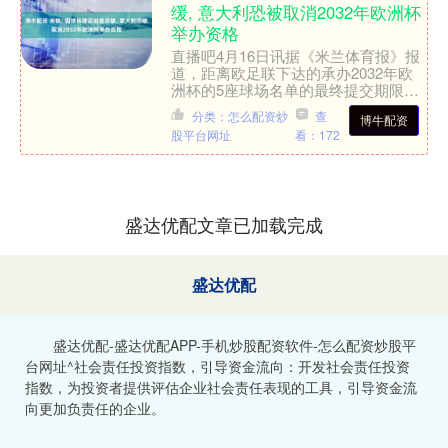
缓, 意大利恐被取消2032年欧洲杯
举办资格
直播吧4月16日讯据《米兰体育报》报
道，距离欧足联下达的承办2032年欧
洲杯的5座球场名单的最终提交期限已
经只剩6个月时间，但2032年欧洲杯联
分类：怎么配资炒
查
博牛配资
合主办国之一的意....
股平台网址
看：172
盛达优配文章已加载完成
盛达优配
盛达优配-盛达优配APP-手机炒股配资软件-怎么配资炒股平
台网址^社会责任投资指数，引导资金流向：开发社会责任投资
指数，为投资者提供评估企业社会责任表现的工具，引导资金流
向更加负责任的企业。