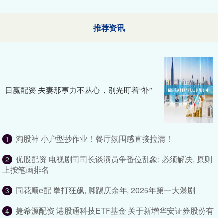
推荐资讯
日赢配资 夫妻那事力不从心，别光盯着“补”
淘股神 小户型抄作业！餐厅氛围感直接拉满！
1
优股配资 电视剧司司长谈演员争番位乱象: 必须解决, 原则
2
上按笔画排名
同花顺e配 拳打狂飙, 脚踢庆余年, 2026年第一大瀑剧
3
捷希源配资 港股通科技ETF基金 关于新增华安证券股份有
4