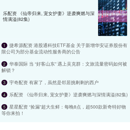
乐配资 《仙帝归来, 宠女护妻》逆袭爽燃与深
情满溢(82集)
捷希源配资 港股通科技ETF基金 关于新增华安证券股份有
1
限公司为部分基金流动性服务商的公告
华泰国际 当 “好客山东” 遇上吴克群：文旅流量密码如何被
2
解锁？
宇奇配资 有家了，虽然是邻居挑剩剩的西户
3
乐配资 《仙帝归来, 宠女护妻》逆袭爽燃与深情满溢(82集)
4
星星配资 “捡漏”超大生鲜：每晚8点，超500款新奇特好物
5
等你来拍！