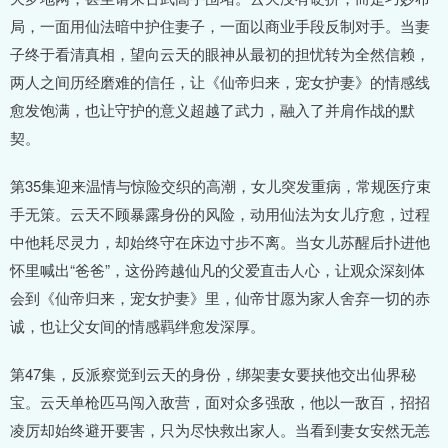
局，一面用仙法暗中护住妻子，一面以商业手段反制对手。当妻
子终于看清真相，望向云天的眼神从最初的担忧转为全然信赖，
两人之间历经磨难的信任，让《仙帝归来，宠女护妻》的情感线
愈发饱满，也让守护的意义超越了武力，融入了并肩作战的默
契。
第35集迎来温情与惊险交织的高潮，女儿突发重病，常规医疗束
手无策。云天不顾暴露身份的风险，动用仙法为女儿疗愈，过程
中他耗尽灵力，却始终守在床边寸步不离。当女儿苏醒后扑进他
怀里喊出“爸爸”，这份跨越仙凡的父爱直击人心，让观众深刻体
会到《仙帝归来，宠女护妻》里，仙帝甘愿为家人舍弃一切的赤
诚，也让父女间的情感羁绊愈发深厚。
第47集，反派察觉到云天的身份，绑架妻女要挟他交出仙界秘
宝。云天单枪匹马闯入敌营，面对众多强敌，他以一敌百，招招
凌厉却始终避开要害，只为尽快救出家人。当看到妻女安然无恙