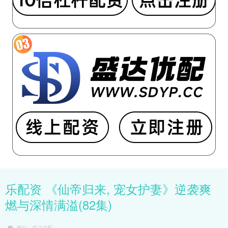
乐配资 《仙帝归来, 宠女护妻》逆袭爽
燃与深情满溢(82集)
网站：盛达优配