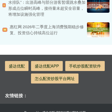
水排队”：出游高峰与部分游客暂缓跳水叠加
形成点位瞬时高峰，接待量未超安全容量，
将增加设施强化管理
惠红网 2026年二季度上海消费预期稳步修
复、投资信心持续高位运行
盛达优配
盛达优配APP
手机炒股配资软件
怎么配资炒股平台网址
友情链接：