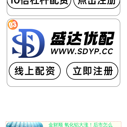
金财顺 氧化铝大涨！后市怎么