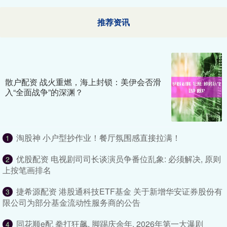
推荐资讯
散户配资 战火重燃，海上封锁：美伊会否滑
入“全面战争”的深渊？
淘股神 小户型抄作业！餐厅氛围感直接拉满！
1
优股配资 电视剧司司长谈演员争番位乱象: 必须解决, 原则
2
上按笔画排名
捷希源配资 港股通科技ETF基金 关于新增华安证券股份有
3
限公司为部分基金流动性服务商的公告
同花顺e配 拳打狂飙, 脚踢庆余年, 2026年第一大瀑剧
4