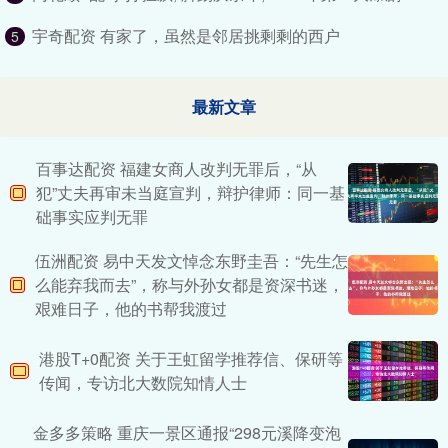
宇奇配资 有家了，虽然是邻居挑剩剩的西户
5
最新文章
百事达配资 福建女商人改判无罪后，“从
犯”丈夫再审未当庭宣判，辩护律师：同一基
础事实应判无罪
伍洲配资 易中天发文悼念东野圭吾：“先生怎
么能弃我而去”，称与外孙女都是资深书迷，
艰难日子，他的书帮我渡过
港股T+0配资 关于王虹留学推荐信、保研等
传闻，专访北大数院知情人士
金多多策略 重庆一景区通报“298元溪降变泡