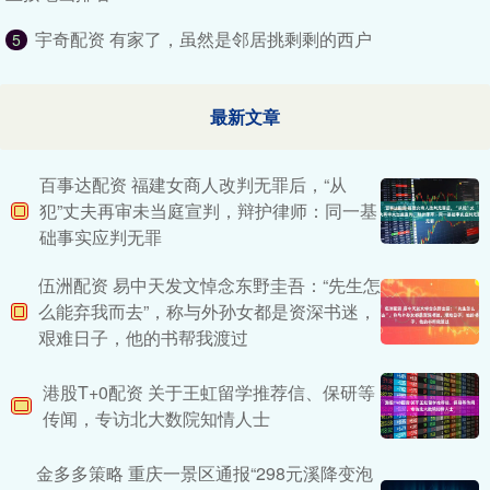
宇奇配资 有家了，虽然是邻居挑剩剩的西户
5
最新文章
百事达配资 福建女商人改判无罪后，“从
犯”丈夫再审未当庭宣判，辩护律师：同一基
础事实应判无罪
伍洲配资 易中天发文悼念东野圭吾：“先生怎
么能弃我而去”，称与外孙女都是资深书迷，
艰难日子，他的书帮我渡过
港股T+0配资 关于王虹留学推荐信、保研等
传闻，专访北大数院知情人士
金多多策略 重庆一景区通报“298元溪降变泡