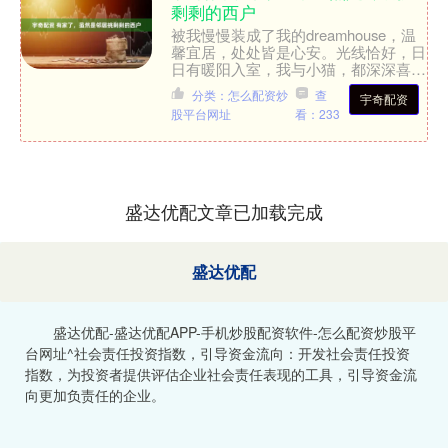
剩剩的西户
被我慢慢装成了我的dreamhouse，温
馨宜居，处处皆是心安。光线恰好，日
日有暖阳入室，我与小猫，都深深喜爱
这一方小天地。没有繁复奢华的装修，
分类：怎么配资炒
查
宇奇配资
只以素净乳胶漆通....
股平台网址
看：233
盛达优配文章已加载完成
盛达优配
盛达优配-盛达优配APP-手机炒股配资软件-怎么配资炒股平
台网址^社会责任投资指数，引导资金流向：开发社会责任投资
指数，为投资者提供评估企业社会责任表现的工具，引导资金流
向更加负责任的企业。