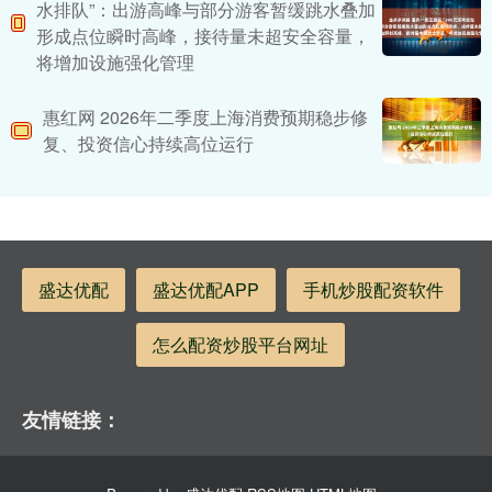
水排队”：出游高峰与部分游客暂缓跳水叠加
形成点位瞬时高峰，接待量未超安全容量，
将增加设施强化管理
惠红网 2026年二季度上海消费预期稳步修
复、投资信心持续高位运行
盛达优配
盛达优配APP
手机炒股配资软件
怎么配资炒股平台网址
友情链接：