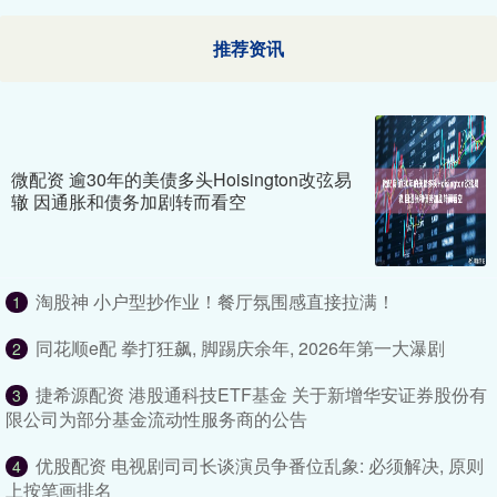
推荐资讯
微配资 逾30年的美债多头Hoisington改弦易
辙 因通胀和债务加剧转而看空
淘股神 小户型抄作业！餐厅氛围感直接拉满！
1
同花顺e配 拳打狂飙, 脚踢庆余年, 2026年第一大瀑剧
2
捷希源配资 港股通科技ETF基金 关于新增华安证券股份有
3
限公司为部分基金流动性服务商的公告
优股配资 电视剧司司长谈演员争番位乱象: 必须解决, 原则
4
上按笔画排名